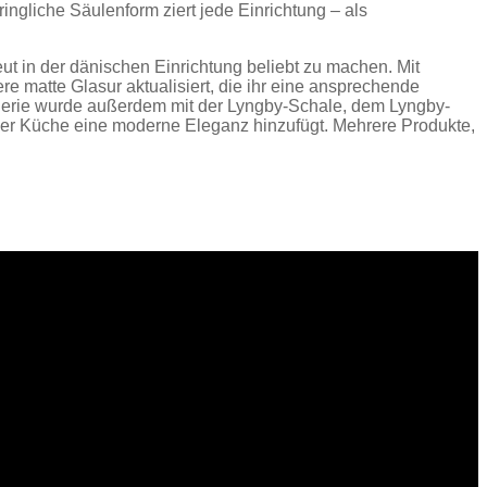
ngliche Säulenform ziert jede Einrichtung – als
ut in der dänischen Einrichtung beliebt zu machen. Mit
 matte Glasur aktualisiert, die ihr eine ansprechende
ie Serie wurde außerdem mit der Lyngby-Schale, dem Lyngby-
eder Küche eine moderne Eleganz hinzufügt. Mehrere Produkte,