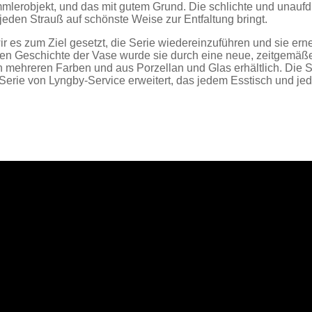
lerobjekt, und das mit gutem Grund. Die schlichte und unaufdri
jeden Strauß auf schönste Weise zur Entfaltung bringt.
r es zum Ziel gesetzt, die Serie wiedereinzuführen und sie erne
n Geschichte der Vase wurde sie durch eine neue, zeitgemäßere
n, in mehreren Farben und aus Porzellan und Glas erhältlich. D
 Serie von Lyngby-Service erweitert, das jedem Esstisch und j