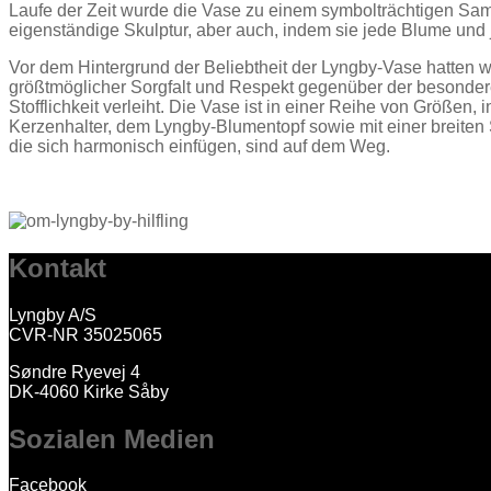
Laufe der Zeit wurde die Vase zu einem symbolträchtigen Samm
eigenständige Skulptur, aber auch, indem sie jede Blume und 
Vor dem Hintergrund der Beliebtheit der Lyngby-Vase hatten wi
größtmöglicher Sorgfalt und Respekt gegenüber der besondere
Stofflichkeit verleiht. Die Vase ist in einer Reihe von Größe
Kerzenhalter, dem Lyngby-Blumentopf sowie mit einer breiten
die sich harmonisch einfügen, sind auf dem Weg.
Kontakt
Lyngby A/S
CVR-NR 35025065
Søndre Ryevej 4
DK-4060 Kirke Såby
Sozialen Medien
Facebook