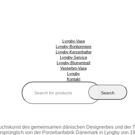
Lyngby-Vase
Lyngby-Bonbonniere
Lyngby-Kerzenhalter
Lyngby-Service
Lyngby-Blumentopf
Vesterbro-Vase
Lyngby
Kontakt
Search
for:
uchskunst des gemeinsamen dänischen Designerbes und der Tra
ursprünglich von der Porzellanfabrik Dänemark in Lyngby von 1