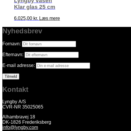
Lyngby vasen
Klar glas 25 cm
6.025,00 kr.
Læs mere
Nyhedsbrev
Fornavn:
Efternavn:
E-mail adresse:
Kontakt
Lyngby A/S
CVR-NR 35025065
Alhambravej 18
DK-1826 Frederiksberg
info@lyngby.com