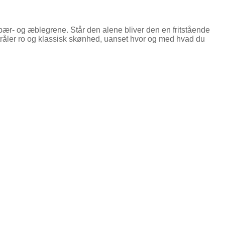
ebær- og æblegrene. Står den alene bliver den en fritstående
tråler ro og klassisk skønhed, uanset hvor og med hvad du